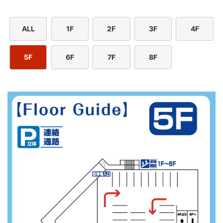
ALL
1F
2F
3F
4F
5F
6F
7F
8F