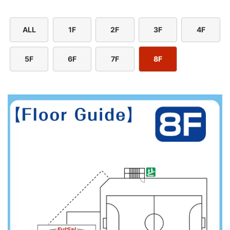
ALL
1F
2F
3F
4F
5F
6F
7F
8F