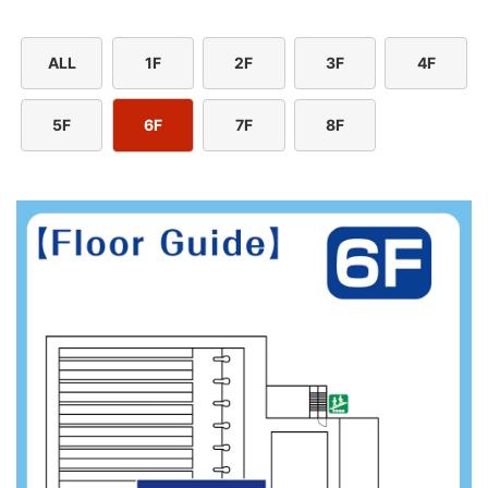
ALL
1F
2F
3F
4F
5F
6F
7F
8F